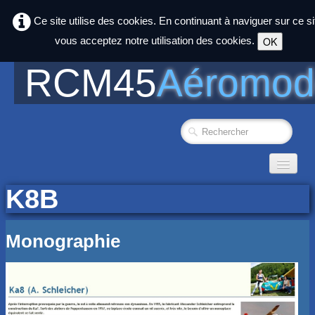
Ce site utilise des cookies. En continuant à naviguer sur ce si
vous acceptez notre utilisation des cookies.
OK
RCM45
Aéromod
Accueil
K8B
Photos
▼
Monographie
Club
▼
Agenda
liens