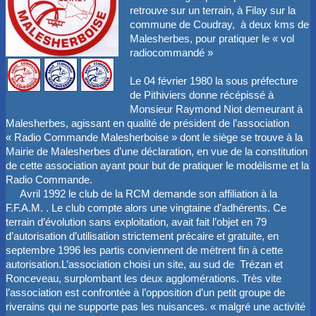
retrouve sur un terrain, à Filay sur la
Nos constructions
▼
commune de Coudray, à deux kms de
Malesherbes, pour pratiquer le « vol
radiocommandé »
Petites Annonces
Le 04 février 1980 la sous préfecture
Espace Adhérents
▼
de Pithiviers donne récépissé à
Monsieur Raymond Niot demeurant à
Malesherbes, agissant en qualité de président de l’association
« Radio Commande Malesherboise » dont le siège se trouve à la
Mairie de Malesherbes d’une déclaration, en vue de la constitution
de cette association ayant pour but de pratiquer le modélisme et la
Radio Commande.
Avril 1992 le club de la RCM demande son affiliation à la
F.F.A.M. . Le club compte alors une vingtaine d’adhérents. Ce
terrain d’évolution sans exploitation, avait fait l’objet en 79
d’autorisation d’utilisation strictement précaire et gratuite, en
septembre 1996 les partis conviennent de mètrent fin à cette
autorisation.L’association choisi un site, au sud de Trézan et
Ronceveau, surplombant les deux agglomérations. Très vite
l’association est confrontée à l’opposition d’un petit groupe de
riverains qui ne supporte pas les nuisances. « malgré une activité