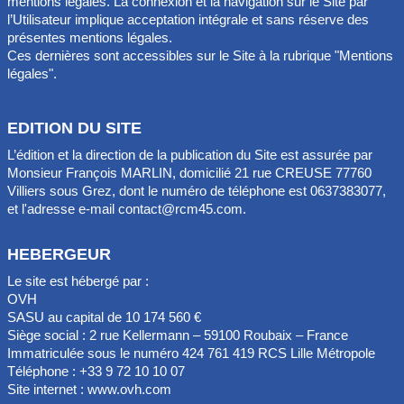
mentions légales. La connexion et la navigation sur le Site par
l’Utilisateur implique acceptation intégrale et sans réserve des
Nos constructions
▼
présentes mentions légales.
Ces dernières sont accessibles sur le Site à la rubrique "Mentions
Petites Annonces
légales".
Espace Adhérents
▼
EDITION DU SITE
L’édition et la direction de la publication du Site est assurée par
Monsieur François MARLIN, domicilié 21 rue CREUSE 77760
Villiers sous Grez, dont le numéro de téléphone est 0637383077,
et l'adresse e-mail contact@rcm45.com.
HEBERGEUR
Le site est hébergé par :
OVH
SASU au capital de 10 174 560 €
Siège social : 2 rue Kellermann – 59100 Roubaix – France
Immatriculée sous le numéro 424 761 419 RCS Lille Métropole
Téléphone : +33 9 72 10 10 07
Site internet : www.ovh.com